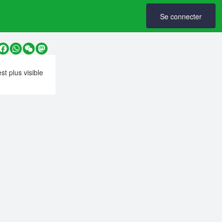
Se connecter
y
Facebook
WhatsApp
WeChat
Mastodon
est plus visible