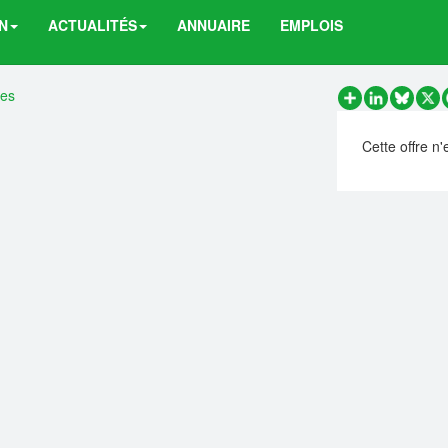
N
ACTUALITÉS
ANNUAIRE
EMPLOIS
res
Partager
LinkedIn
Bluesk
X
Cette offre n'