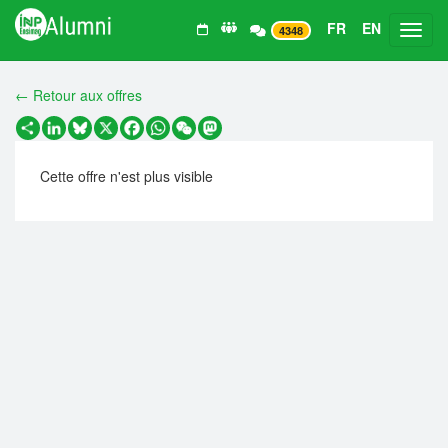
FR
EN
Toggl
4348
← Retour aux offres
Partager
LinkedIn
Bluesky
X
Facebook
WhatsApp
WeChat
Mastodon
Cette offre n'est plus visible