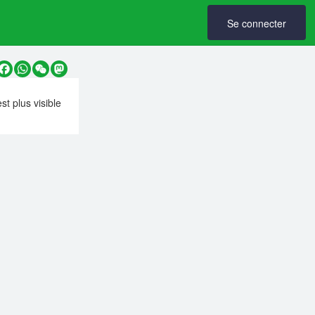
Se connecter
y
Facebook
WhatsApp
WeChat
Mastodon
est plus visible