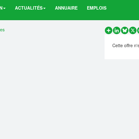
N
ACTUALITÉS
ANNUAIRE
EMPLOIS
res
Partager
LinkedIn
Bluesk
X
Cette offre n'