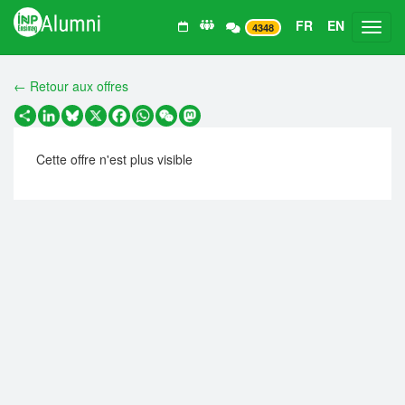
FR
EN
Toggl
4348
← Retour aux offres
Partager
LinkedIn
Bluesky
X
Facebook
WhatsApp
WeChat
Mastodon
Cette offre n'est plus visible