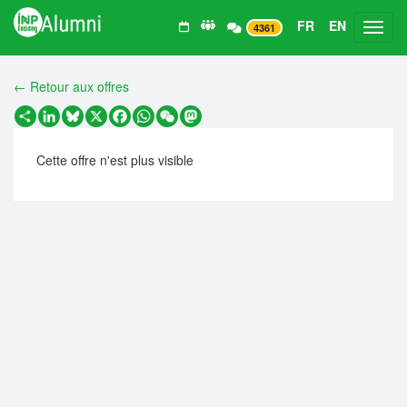
FR
EN
Toggl
4361
← Retour aux offres
Partager
LinkedIn
Bluesky
X
Facebook
WhatsApp
WeChat
Mastodon
Cette offre n'est plus visible