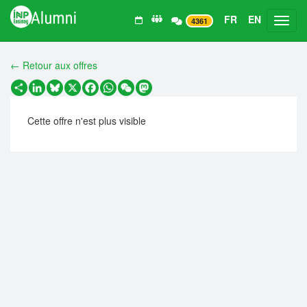
FR
EN
Toggl
4361
← Retour aux offres
Partager
LinkedIn
Bluesky
X
Facebook
WhatsApp
WeChat
Mastodon
Cette offre n'est plus visible