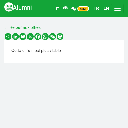
FR
EN
Toggl
4361
← Retour aux offres
Partager
LinkedIn
Bluesky
X
Facebook
WhatsApp
WeChat
Mastodon
Cette offre n'est plus visible