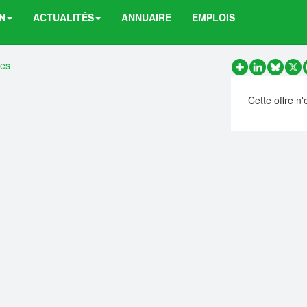
N
ACTUALITÉS
ANNUAIRE
EMPLOIS
res
Partager
LinkedIn
Bluesk
X
Cette offre n'