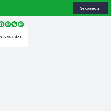
Se connecter
y
Facebook
WhatsApp
WeChat
Mastodon
est plus visible