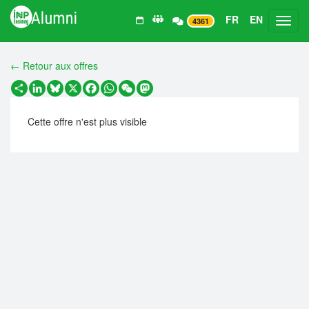
FR
EN
Toggl
4361
← Retour aux offres
Partager
LinkedIn
Bluesky
X
Facebook
WhatsApp
WeChat
Mastodon
Cette offre n'est plus visible