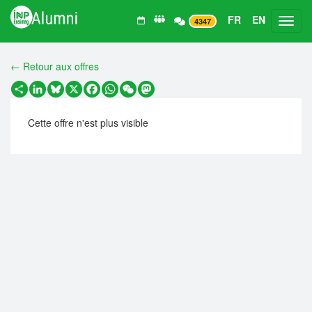
FR
EN
Toggl
4347
← Retour aux offres
Partager
LinkedIn
Bluesky
X
Facebook
WhatsApp
WeChat
Mastodon
Cette offre n'est plus visible