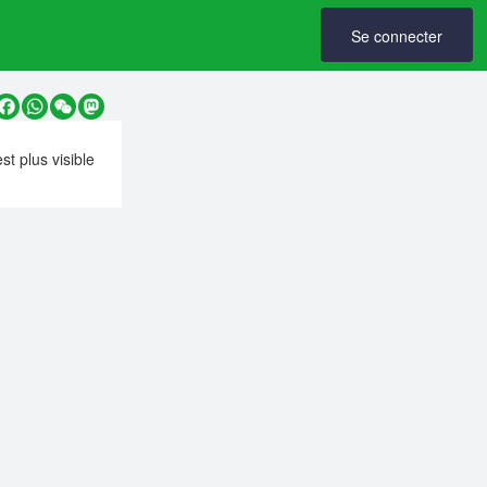
Se connecter
y
Facebook
WhatsApp
WeChat
Mastodon
est plus visible