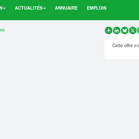
N
ACTUALITÉS
ANNUAIRE
EMPLOIS
res
Partager
LinkedIn
Bluesk
X
Cette offre n'