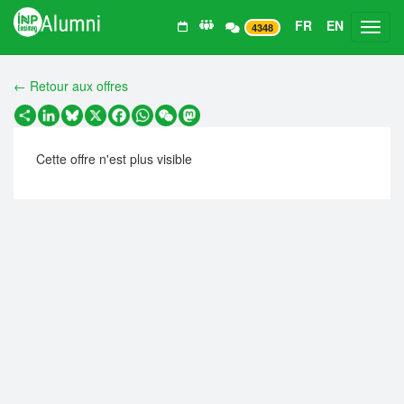
FR
EN
Toggl
4348
← Retour aux offres
Partager
LinkedIn
Bluesky
X
Facebook
WhatsApp
WeChat
Mastodon
Cette offre n'est plus visible