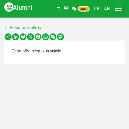
FR
EN
Toggl
4348
← Retour aux offres
Partager
LinkedIn
Bluesky
X
Facebook
WhatsApp
WeChat
Mastodon
Cette offre n'est plus visible