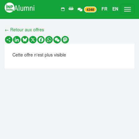
FR
EN
Toggl
4348
← Retour aux offres
Partager
LinkedIn
Bluesky
X
Facebook
WhatsApp
WeChat
Mastodon
Cette offre n'est plus visible