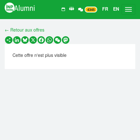
FR
EN
Toggl
4345
← Retour aux offres
Partager
LinkedIn
Bluesky
X
Facebook
WhatsApp
WeChat
Mastodon
Cette offre n'est plus visible