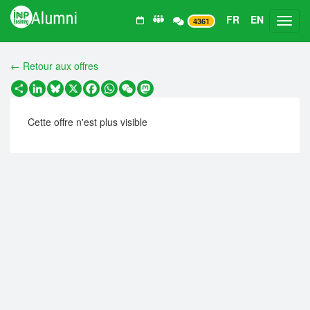
FR
EN
Toggl
4361
← Retour aux offres
Partager
LinkedIn
Bluesky
X
Facebook
WhatsApp
WeChat
Mastodon
Cette offre n'est plus visible