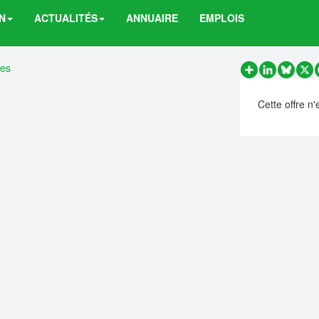
N
ACTUALITÉS
ANNUAIRE
EMPLOIS
res
Partager
LinkedIn
Bluesk
X
Cette offre n'