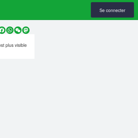
Se connecter
y
Facebook
WhatsApp
WeChat
Mastodon
est plus visible