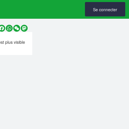
Se connecter
y
Facebook
WhatsApp
WeChat
Mastodon
est plus visible