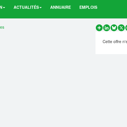
N
ACTUALITÉS
ANNUAIRE
EMPLOIS
res
Partager
LinkedIn
Bluesk
X
Cette offre n'