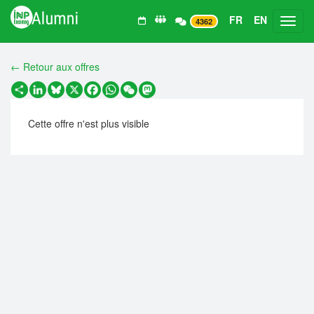
FR
EN
Toggl
4362
← Retour aux offres
Partager
LinkedIn
Bluesky
X
Facebook
WhatsApp
WeChat
Mastodon
Cette offre n'est plus visible