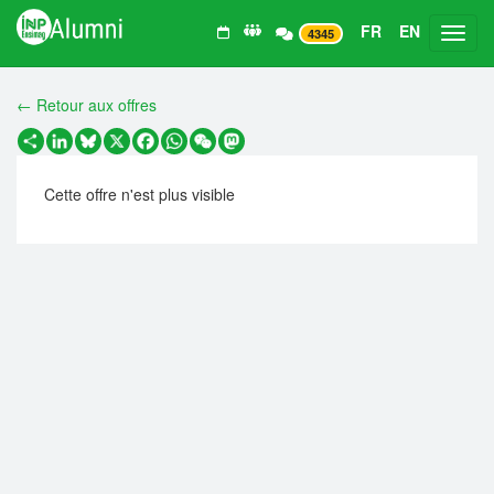
FR
EN
Toggl
4345
← Retour aux offres
Partager
LinkedIn
Bluesky
X
Facebook
WhatsApp
WeChat
Mastodon
Cette offre n'est plus visible