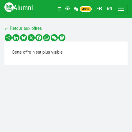
FR
EN
Toggl
4362
← Retour aux offres
Partager
LinkedIn
Bluesky
X
Facebook
WhatsApp
WeChat
Mastodon
Cette offre n'est plus visible