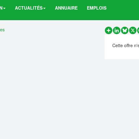
N
ACTUALITÉS
ANNUAIRE
EMPLOIS
res
Partager
LinkedIn
Bluesk
X
Cette offre n'