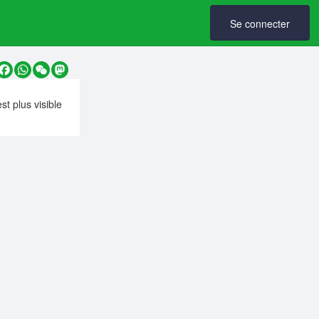
Se connecter
y
Facebook
WhatsApp
WeChat
Mastodon
est plus visible