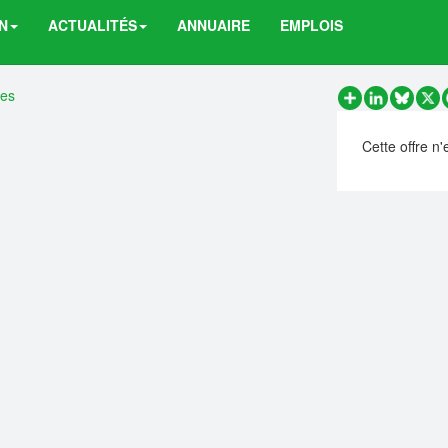
N
ACTUALITÉS
ANNUAIRE
EMPLOIS
res
Partager
LinkedIn
Bluesk
X
Cette offre n'