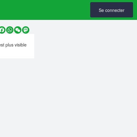
Se connecter
y
Facebook
WhatsApp
WeChat
Mastodon
est plus visible