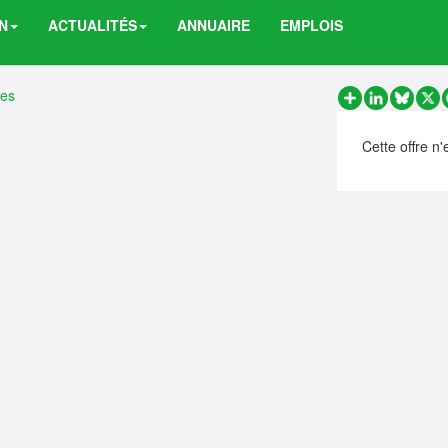
N
ACTUALITÉS
ANNUAIRE
EMPLOIS
res
Partager
LinkedIn
Bluesk
X
Cette offre n'