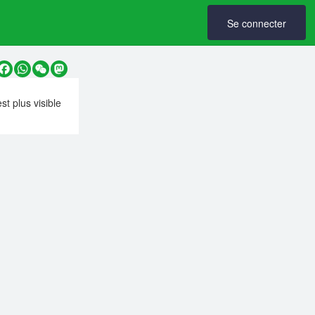
Se connecter
y
Facebook
WhatsApp
WeChat
Mastodon
est plus visible