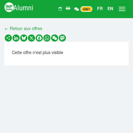
FR
EN
Toggl
4361
← Retour aux offres
Partager
LinkedIn
Bluesky
X
Facebook
WhatsApp
WeChat
Mastodon
Cette offre n'est plus visible