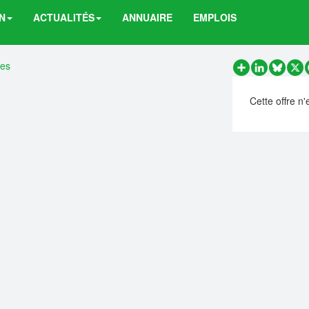
N
ACTUALITÉS
ANNUAIRE
EMPLOIS
res
Partager
LinkedIn
Bluesk
X
Cette offre n'