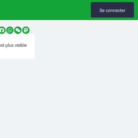
Se connecter
y
Facebook
WhatsApp
WeChat
Mastodon
est plus visible