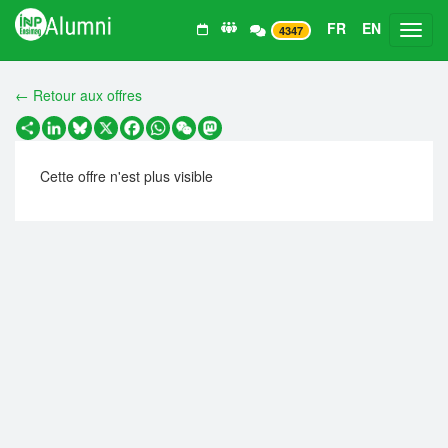
FR
EN
Toggl
4347
← Retour aux offres
Partager
LinkedIn
Bluesky
X
Facebook
WhatsApp
WeChat
Mastodon
Cette offre n'est plus visible