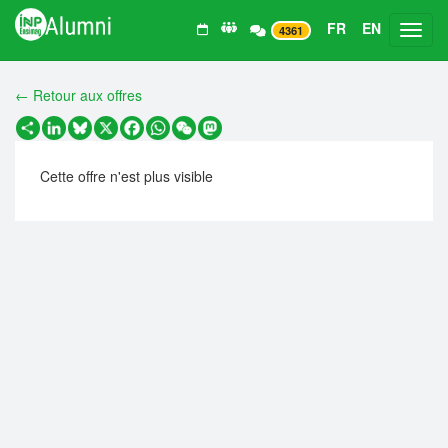
FR
EN
Toggl
4361
← Retour aux offres
Partager
LinkedIn
Bluesky
X
Facebook
WhatsApp
WeChat
Mastodon
Cette offre n'est plus visible