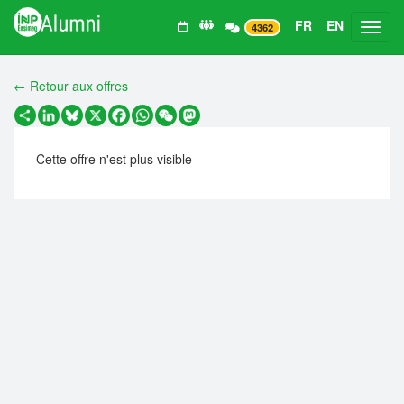
FR
EN
Toggl
4362
← Retour aux offres
Partager
LinkedIn
Bluesky
X
Facebook
WhatsApp
WeChat
Mastodon
Cette offre n'est plus visible