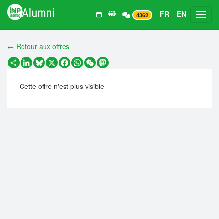
FR
EN
Toggl
4362
← Retour aux offres
Partager
LinkedIn
Bluesky
X
Facebook
WhatsApp
WeChat
Mastodon
Cette offre n'est plus visible