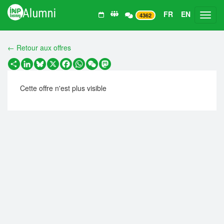
FR
EN
Toggl
4362
← Retour aux offres
Partager
LinkedIn
Bluesky
X
Facebook
WhatsApp
WeChat
Mastodon
Cette offre n'est plus visible