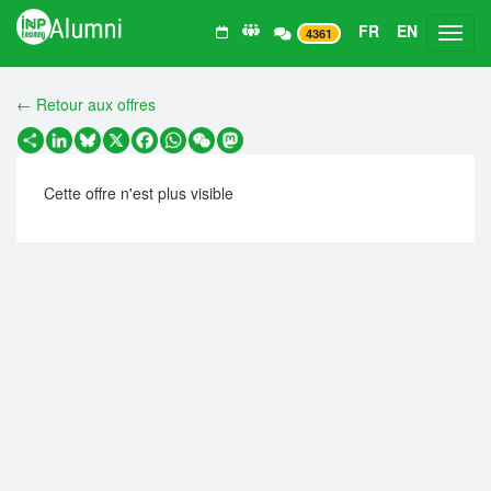
FR
EN
Toggl
4361
← Retour aux offres
Partager
LinkedIn
Bluesky
X
Facebook
WhatsApp
WeChat
Mastodon
Cette offre n'est plus visible