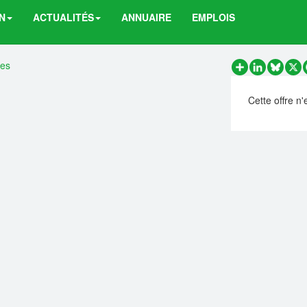
N
ACTUALITÉS
ANNUAIRE
EMPLOIS
res
Partager
LinkedIn
Bluesk
X
Cette offre n'