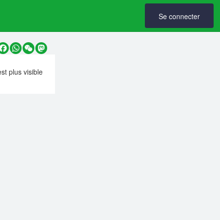
Se connecter
y
Facebook
WhatsApp
WeChat
Mastodon
est plus visible