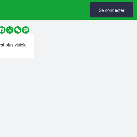
Se connecter
y
Facebook
WhatsApp
WeChat
Mastodon
est plus visible