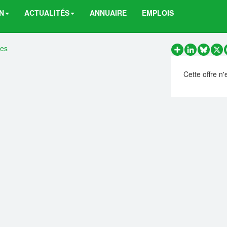
N
ACTUALITÉS
ANNUAIRE
EMPLOIS
res
Partager
LinkedIn
Bluesk
X
Cette offre n'