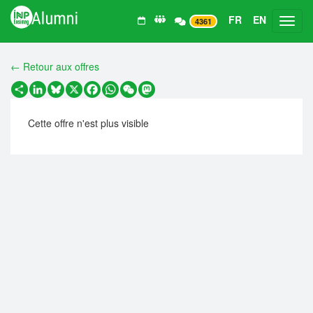
FR
EN
Toggl
4361
← Retour aux offres
Partager
LinkedIn
Bluesky
X
Facebook
WhatsApp
WeChat
Mastodon
Cette offre n'est plus visible