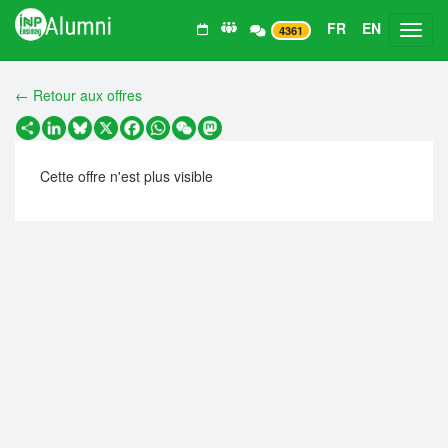
FR
EN
Toggl
4361
← Retour aux offres
Partager
LinkedIn
Bluesky
X
Facebook
WhatsApp
WeChat
Mastodon
Cette offre n'est plus visible