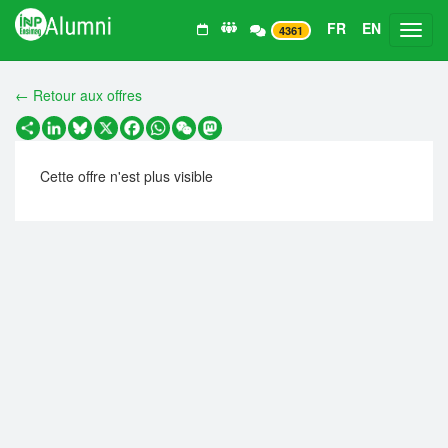
FR
EN
Toggl
4361
← Retour aux offres
Partager
LinkedIn
Bluesky
X
Facebook
WhatsApp
WeChat
Mastodon
Cette offre n'est plus visible