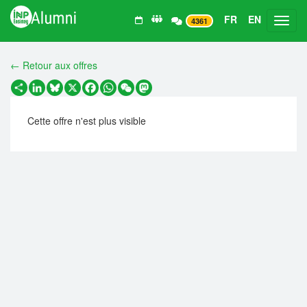
FR
EN
Toggl
4361
← Retour aux offres
Partager
LinkedIn
Bluesky
X
Facebook
WhatsApp
WeChat
Mastodon
Cette offre n'est plus visible