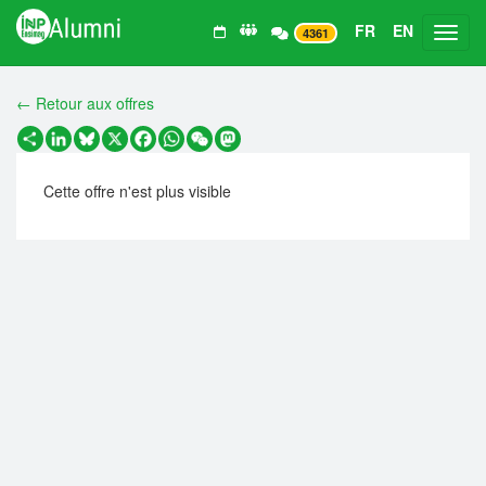
FR
EN
Toggl
4361
← Retour aux offres
Partager
LinkedIn
Bluesky
X
Facebook
WhatsApp
WeChat
Mastodon
Cette offre n'est plus visible