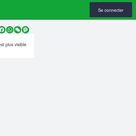
Se connecter
y
Facebook
WhatsApp
WeChat
Mastodon
est plus visible