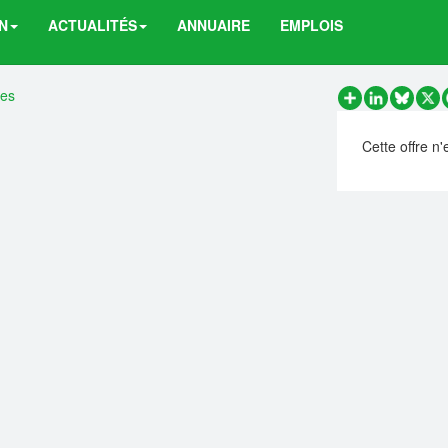
N
ACTUALITÉS
ANNUAIRE
EMPLOIS
res
Partager
LinkedIn
Bluesk
X
Cette offre n'