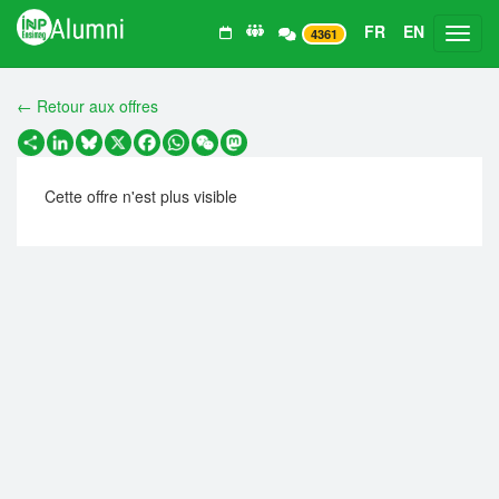
FR
EN
Toggl
4361
← Retour aux offres
Partager
LinkedIn
Bluesky
X
Facebook
WhatsApp
WeChat
Mastodon
Cette offre n'est plus visible