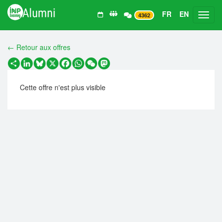
FR
EN
Toggl
4362
← Retour aux offres
Partager
LinkedIn
Bluesky
X
Facebook
WhatsApp
WeChat
Mastodon
Cette offre n'est plus visible