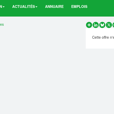
N
ACTUALITÉS
ANNUAIRE
EMPLOIS
res
Partager
LinkedIn
Bluesk
X
Cette offre n'