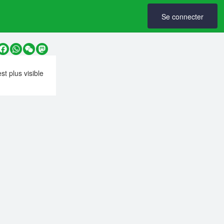
Se connecter
y
Facebook
WhatsApp
WeChat
Mastodon
est plus visible