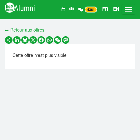
FR
EN
Toggl
4361
← Retour aux offres
Partager
LinkedIn
Bluesky
X
Facebook
WhatsApp
WeChat
Mastodon
Cette offre n'est plus visible