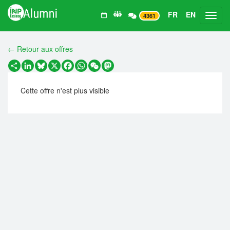
FR
EN
Toggl
4361
← Retour aux offres
Partager
LinkedIn
Bluesky
X
Facebook
WhatsApp
WeChat
Mastodon
Cette offre n'est plus visible