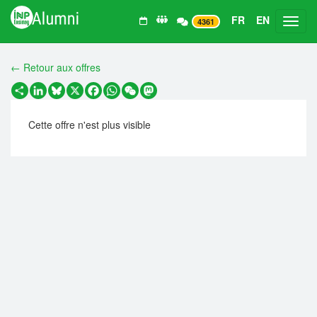
FR
EN
Toggl
4361
← Retour aux offres
Partager
LinkedIn
Bluesky
X
Facebook
WhatsApp
WeChat
Mastodon
Cette offre n'est plus visible