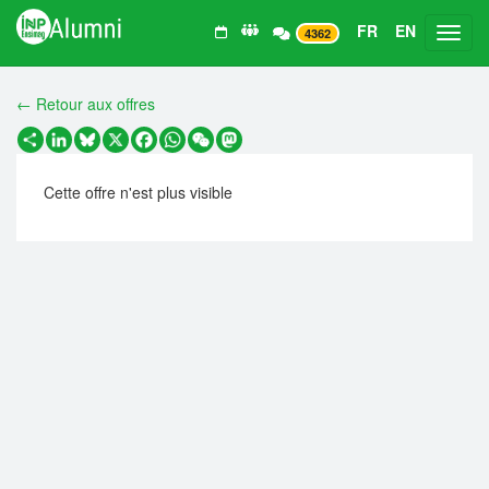
FR
EN
Toggl
4362
← Retour aux offres
Partager
LinkedIn
Bluesky
X
Facebook
WhatsApp
WeChat
Mastodon
Cette offre n'est plus visible