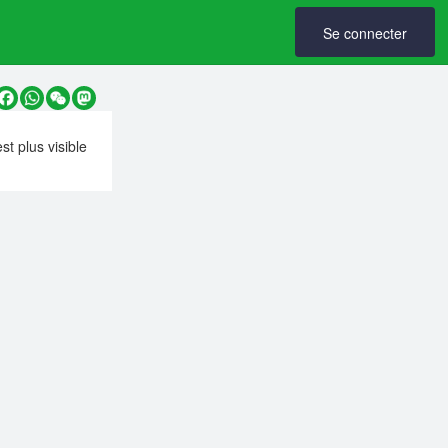
Se connecter
y
Facebook
WhatsApp
WeChat
Mastodon
est plus visible