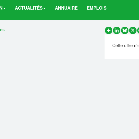
N
ACTUALITÉS
ANNUAIRE
EMPLOIS
res
Partager
LinkedIn
Bluesk
X
Cette offre n'