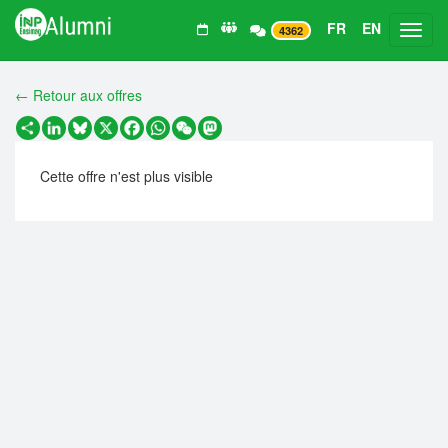
FR
EN
Toggl
4362
← Retour aux offres
Partager
LinkedIn
Bluesky
X
Facebook
WhatsApp
WeChat
Mastodon
Cette offre n'est plus visible