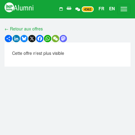
FR
EN
Toggl
4362
← Retour aux offres
Share
LinkedIn
Bluesky
X
Facebook
WhatsApp
WeChat
Mastodon
Cette offre n'est plus visible